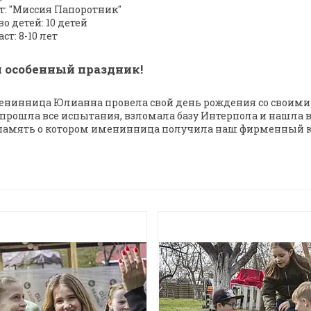
т: "Миссия Папоротник"
во детей: 10 детей
ст: 8-10 лет
л особенный праздник!
нинница Юлианна провела свой день рождения со своими д
прошла все испытания, взломала базу Интерпола и нашла в
 память о котором именинница получила наш фирменный ку