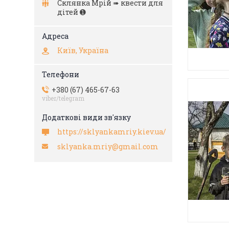
Склянка Мрiй ➠ квести для
дітей ➊
Київ, Україна
+380 (67) 465-67-63
viber/telegram
https://sklyankamriy.kiev.ua/
sklyanka.mriy@gmail.com