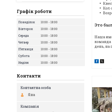
Квес
Кол-
Графік роботи
Возра
Понеділок
10:00
18:00
Это бы
Вівторок
10:00
18:00
Середа
10:00
18:00
Наша име
команда 
Четвер
10:00
18:00
день, на
Пʼятниця
10:00
18:00
Субота
10:00
18:00
Неділя
10:00
18:00
Контакти
Яна