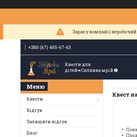
Зараз у компанії неробочий 
+380 (67) 465-67-63
Квести для
дітей➠Склянка мрiй ➊
Квест н
Квести
Відгук
Залишити відгук
Лока
Блог
Прод