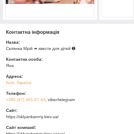
Контактна інформація
Назва:
Склянка Мрiй ➠ квести для дітей ➊
Контактна особа:
Яна
Адреса:
Київ, Україна
Телефон:
+380 (67) 465-67-63
, viber/telegram
Сайт:
https://sklyankamriy.kiev.ua/
Сайт компанії:
https://sklyankamriy.kiev.ua/ua/