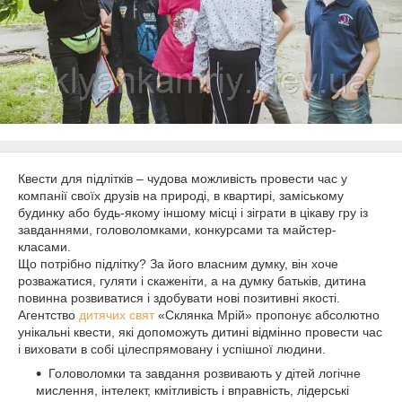
Квести для підлітків – чудова можливість провести час у
компанії своїх друзів на природі, в квартирі, заміському
будинку або будь-якому іншому місці і зіграти в цікаву гру із
завданнями, головоломками, конкурсами та майстер-
класами.
Що потрібно підлітку? За його власним думку, він хоче
розважатися, гуляти і скаженіти, а на думку батьків, дитина
повинна розвиватися і здобувати нові позитивні якості.
Агентство
дитячих свят
«Склянка Мрій» пропонує абсолютно
унікальні квести, які допоможуть дитині відмінно провести час
і виховати в собі цілеспрямовану і успішної людини.
Головоломки та завдання розвивають у дітей логічне
мислення, інтелект, кмітливість і вправність, лідерські