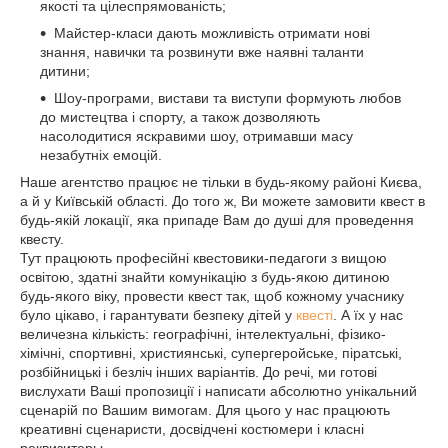
якості та цілеспрямованість;
Майстер-класи дають можливість отримати нові
знання, навички та розвинути вже наявні таланти
дитини;
Шоу-програми, вистави та виступи формують любов
до мистецтва і спорту, а також дозволяють
насолодитися яскравими шоу, отримавши масу
незабутніх емоцій.
Наше агентство працює не тільки в будь-якому районі Києва,
а й у Київській області. До того ж, Ви можете замовити квест в
будь-якій локації, яка припаде Вам до душі для проведення
квесту.
Тут працюють професійні квестовики-педагоги з вищою
освітою, здатні знайти комунікацію з будь-якою дитиною
будь-якого віку, провести квест так, щоб кожному учаснику
було цікаво, і гарантувати безпеку дітей у
квесті
. А їх у нас
величезна кількість: географічні, інтелектуальні, фізико-
хімічні, спортивні, християнські, супергеройське, піратські,
розбійницькі і безліч інших варіантів. До речі, ми готові
вислухати Ваші пропозиції і написати абсолютно унікальний
сценарій по Вашим вимогам. Для цього у нас працюють
креативні сценаристи, досвідчені костюмери і класні