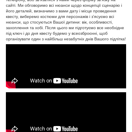
сайті. Ми обговоримо всі нюанси щодо концепції сценарію і
його деталей, визначимо з вами дату і місце проведення
квесту, виберемо костюми для персонажів і з'ясуємо всі
нюанси, що стосуються Вашої дитини: вік, особливості,
захоплення та хобі. Після цього ми підготуємо все необхідне
під ключ і до дня квесту будемо у всеозброєнні, щоб
організувати один з найбільш незабутніх днів Вашого підлітка!