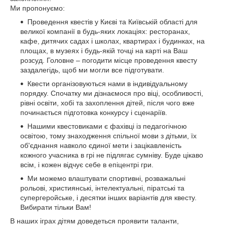
Ми пропонуємо:
Проведення квестів у Києві та Київській області для
великої компанії в будь-яких локаціях: ресторанах,
кафе, дитячих садах і школах, квартирах і будинках, на
площах, в музеях і будь-якій точці на карті на Ваш
розсуд. Головне – погодити місце проведення квесту
заздалегідь, щоб ми могли все підготувати.
Квести організовуються нами в індивідуальному
порядку. Спочатку ми дізнаємося про віці, особливості,
рівні освіти, хобі та захоплення дітей, після чого вже
починається підготовка конкурсу і сценаріїв.
Нашими квестовиками є фахівці із педагогічною
освітою, тому знаходження спільної мови з дітьми, їх
об'єднання навколо єдиної мети і зацікавленість
кожного учасника в грі не підлягає сумніву. Буде цікаво
всім, і кожен відчує себе в епіцентрі гри.
Ми можемо влаштувати спортивні, розважальні
рольові, християнські, інтелектуальні, піратські та
супергеройське, і десятки інших варіантів для квесту.
Вибирати тільки Вам!
В наших іграх дітям доведеться проявити таланти,