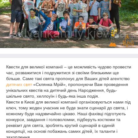
Квести для великої компанії – це можливість чудово провести
час, розважитися і подружитися зі своїми близькими ще
більше. Саме такі свята пропонує для Ваших дітей агентство
дитячих свят
«Склянка Мрій», пропонуючи Вам проведення
унікальних квестів на дитячий день Народження, будь-
шкільне свято, хеллоуїн і будь-яка інша подія.
Квести в Києві для великої компанії організовуються нами під
ключ, тому жоден учасник не буде знати сценарії до свята, і
кожному буде надзвичайно цікаво. Наші фахівці підготують
конкурси, завдання і головоломки, підберуть костюми та
реквізит для свята, зроблять крутий сценарій в єдиній
концепції, на основі побажань самих дітей, їх таланти і
захоплення.