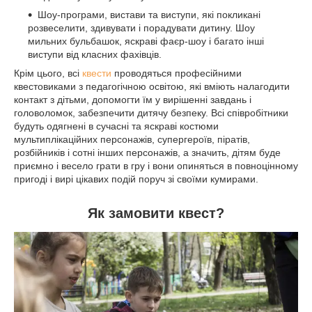
Шоу-програми, вистави та виступи, які покликані
розвеселити, здивувати і порадувати дитину. Шоу
мильних бульбашок, яскраві фаєр-шоу і багато інші
виступи від класних фахівців.
Крім цього, всі
квести
проводяться професійними
квестовиками з педагогічною освітою, які вміють налагодити
контакт з дітьми, допомогти їм у вирішенні завдань і
головоломок, забезпечити дитячу безпеку. Всі співробітники
будуть одягнені в сучасні та яскраві костюми
мультиплікаційних персонажів, супергероїв, піратів,
розбійників і сотні інших персонажів, а значить, дітям буде
приємно і весело грати в гру і вони опиняться в повноцінному
пригоді і вирі цікавих подій поруч зі своїми кумирами.
Як замовити квест?