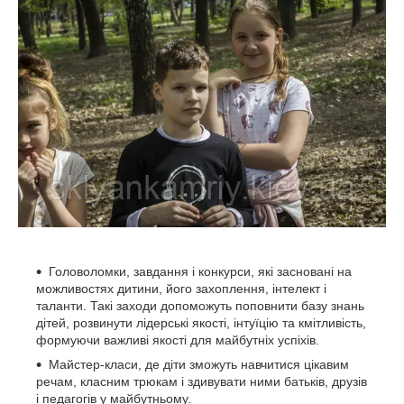
Головоломки, завдання і конкурси, які засновані на
можливостях дитини, його захоплення, інтелект і
таланти. Такі заходи допоможуть поповнити базу знань
дітей, розвинути лідерські якості, інтуїцію та кмітливість,
формуючи важливі якості для майбутніх успіхів.
Майстер-класи, де діти зможуть навчитися цікавим
речам, класним трюкам і здивувати ними батьків, друзів
і педагогів у майбутньому.