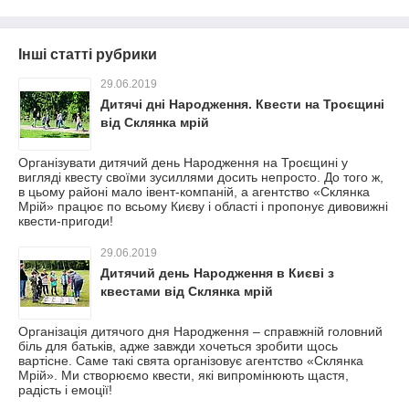
Інші статті рубрики
29.06.2019
Дитячі дні Народження. Квести на Троєщині
від Склянка мрій
Організувати дитячий день Народження на Троєщині у
вигляді квесту своїми зусиллями досить непросто. До того ж,
в цьому районі мало івент-компаній, а агентство «Склянка
Мрій» працює по всьому Києву і області і пропонує дивовижні
квести-пригоди!
29.06.2019
Дитячий день Народження в Києві з
квестами від Склянка мрій
Організація дитячого дня Народження – справжній головний
біль для батьків, адже завжди хочеться зробити щось
вартісне. Саме такі свята організовує агентство «Склянка
Мрій». Ми створюємо квести, які випромінюють щастя,
радість і емоції!