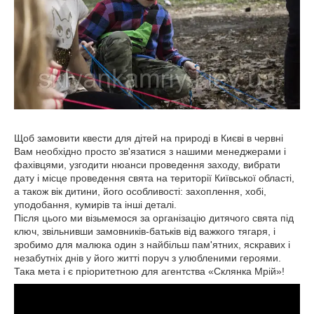
Щоб замовити квести для дітей на природі в Києві в червні
Вам необхідно просто зв'язатися з нашими менеджерами і
фахівцями, узгодити нюанси проведення заходу, вибрати
дату і місце проведення свята на території Київської області,
а також вік дитини, його особливості: захоплення, хобі,
уподобання, кумирів та інші деталі.
Після цього ми візьмемося за організацію дитячого свята під
ключ, звільнивши замовників-батьків від важкого тягаря, і
зробимо для малюка один з найбільш пам'ятних, яскравих і
незабутніх днів у його житті поруч з улюбленими героями.
Така мета і є пріоритетною для агентства «Склянка Мрій»!