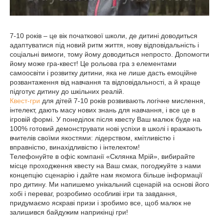
7-10 років – це вік початкової школи, де дитині доводиться
адаптуватися під новий ритм життя, нову відповідальність і
соціальні вимоги, тому йому доводиться непросто. Допомогти
йому може гра-квест! Це рольова гра з елементами
самоосвіти і розвитку дитини, яка не лише дасть емоційне
розвантаження від навчання та відповідальності, а й краще
підготує дитину до шкільних реалій.
Квест-гри
для дітей 7-10 років розвивають логічне мислення,
інтелект, дають масу нових знань для навчання, і все це в
ігровій формі. У понеділок після квесту Ваш малюк буде на
100% готовий демонструвати нові успіхи в школі і вражають
вчителів своїми якостями: лідерством, кмітливістю і
вправністю, винахідливістю і інтелектом!
Телефонуйте в офіс компанії «Склянка Мрій», вибирайте
місце проходження квесту на Ваш смак, погоджуйте з нами
концепцію сценарію і дайте нам якомога більше інформації
про дитину. Ми напишемо унікальний сценарій на основі його
хобі і переваг, розробимо особливі ігри та завдання,
придумаємо яскраві призи і зробимо все, щоб малюк не
залишився байдужим наприкінці гри!