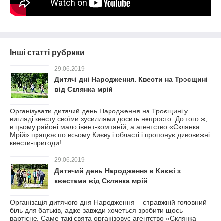
Інші статті рубрики
29.06.2019
Дитячі дні Народження. Квести на Троєщині
від Склянка мрій
Організувати дитячий день Народження на Троєщині у
вигляді квесту своїми зусиллями досить непросто. До того ж,
в цьому районі мало івент-компаній, а агентство «Склянка
Мрій» працює по всьому Києву і області і пропонує дивовижні
квести-пригоди!
29.06.2019
Дитячий день Народження в Києві з
квестами від Склянка мрій
Організація дитячого дня Народження – справжній головний
біль для батьків, адже завжди хочеться зробити щось
вартісне. Саме такі свята організовує агентство «Склянка