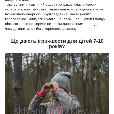
Таку рутину, як дитячий садок і початкові класи, квести
скрасять всього за кілька годин і надовго зарядять малюка
позитивною енергією. Круті завдання, маса цікавих
головоломок, конкурси і змагання, логічні ланцюжки і пошук
підказок – все це сприяє не тільки дивовижним проведення
часу дитини, але і його корисного розвитку!
Що дають ігри-квести для дітей 7-10
років?