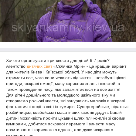
Хочете організувати ігри-квести для дітей 6-7 років?
Агентство
дитячих свят
«Склянка Мрій» - це кращий варіант
для жителів Києва і Київської області. У нас діти можуть
отримати все, чого вони чекають від життя – незабутні цікаві
пригоди, яскраві емоції, масу корисних знань і якостей, а
також проведення часу, яке запам'ятається на все життя!
Для дітей дошкільного та молодшого шкільного віку ми
створюємо рольові квести, які занурюють малюків в яскраві
фантастичні події в світі їх кумирів. Супергеройське, піратські,
розбійницькі, ковбойські і маса інших квестів дадуть Вашій
дитині можливість пройти цікавий шлях пліч-о-пліч зі своїми
кумирами, добитися яскравої перемоги і винести масу
позитивного і корисного з одного, але дуже яскравого
вихідного дня!