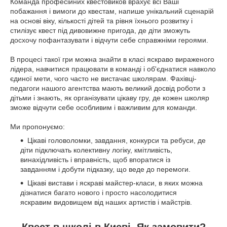
Команда професійних квестовиков врахує всі Ваші
побажання і вимоги до квестам, напише унікальний сценарій
на основі віку, кількості дітей та рівня їхнього розвитку і
стилізує квест під дивовижне пригода, де діти зможуть
досхочу пофантазувати і відчути себе справжніми героями.
В процесі такої гри можна знайти в класі яскраво вираженого
лідера, навчитися працювати в команді і об'єднатися навколо
єдиної мети, чого часто не вистачає школярам. Фахівці-
педагоги нашого агентства мають великий досвід роботи з
дітьми і знають, як організувати цікаву гру, де кожен школяр
зможе відчути себе особливим і важливим для команди.
Ми пропонуємо:
Цікаві головоломки, завдання, конкурси та ребуси, де
діти підключать колективну логіку, кмітливість,
винахідливість і вправність, щоб впоратися із
завданням і добути підказку, що веде до перемоги.
Цікаві вистави і яскраві майстер-класи, в яких можна
дізнатися багато нового і просто насолодитися
яскравим видовищем від наших артистів і майстрів.