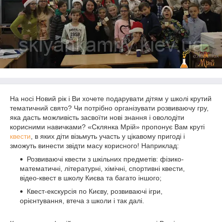
На носі Новий рік і Ви хочете подарувати дітям у школі крутий
тематичний свято? Чи потрібно організувати розвиваючу гру,
яка дасть можливість засвоїти нові знання і оволодіти
корисними навичками? «Склянка Мрій» пропонує Вам круті
квести
, в яких діти візьмуть участь у цікавому пригоді і
зможуть винести звідти масу корисного! Наприклад:
Розвиваючі квести з шкільних предметів: фізико-
математичні, літературні, хімічні, спортивні квести,
відео-квест в школу Києва та багато іншого;
Квест-екскурсія по Києву, розвиваючі ігри,
орієнтування, втеча з школи і так далі.