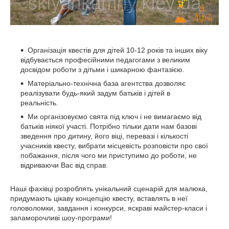
Організація квестів для дітей 10-12 років та інших віку
відбувається професійними педагогами з великим
досвідом роботи з дітьми і шикарною фантазією.
Матеріально-технічна база агентства дозволяє
реалізувати будь-який задум батьків і дітей в
реальність.
Ми організовуємо свята під ключ і не вимагаємо від
батьків ніякої участі. Потрібно тільки дати нам базові
зведення про дитину, його віці, перевазі і кількості
учасників квесту, вибрати місцевість розповісти про свої
побажання, після чого ми приступимо до роботи, не
відриваючи Вас від справ.
Наші фахівці розроблять унікальний сценарій для малюка,
придумають цікаву концепцію квесту, вставлять в неї
головоломки, завдання і конкурси, яскраві майстер-класи і
запаморочливі шоу-програми!