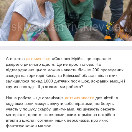
Агентство
дитячих свят
«Склянка Мрій» - це справжнє
джерело дитячого щастя. Це не прості слова. На
підтвердження цього можна навести більше 200 проведених
заходів на території Києва та Київської області, після яких
залишилося понад 1000 дитячих посмішок, яскравих емоцій і
крутих спогадів. Що ж саме ми робимо?
Наша робота – це організація
дитячих квестів
для дітей, в
ході яких вони можуть відчути себе піратами, які беруть
участь у пошуку скарбу, шпигунами, які шукають секретні
матеріали, просто школярами, яким терміново потрібно
втекти з школи і сотнями інших персонажів, про яких
фантазує кожен малюк.