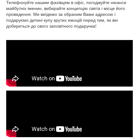
Телефонуйте нашим фахівцям в офіс, погоджуйте нюанси
майбутніх іменин, вибирайте концепцію свята і місце його
проведення. Ми виїдемо за обраним Вами адресою і
подаруємо дитині купу крутих емоцій перед тим, як він
добереться до свого заповітного подарунка!