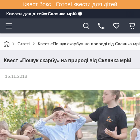
Квест бокс - Готові квести для дітей
Квести для дітей➠Склянка мрiй ➊
Статті
Квест «Пошук скарбу» на природі від Склянка мр
Квест «Пошук скарбу» на природі від Склянка мрій
15.11.2018