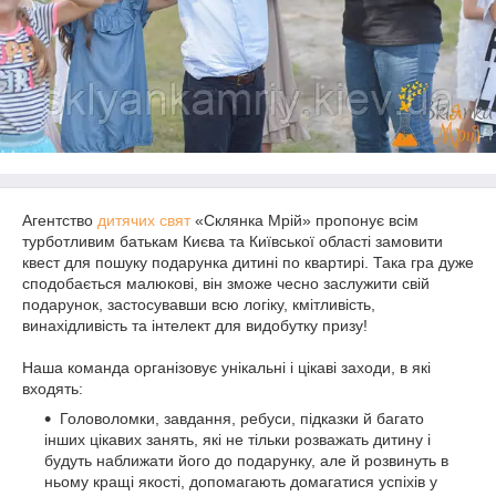
Агентство
дитячих свят
«Склянка Мрій» пропонує всім
турботливим батькам Києва та Київської області замовити
квест для пошуку подарунка дитині по квартирі. Така гра дуже
сподобається малюкові, він зможе чесно заслужити свій
подарунок, застосувавши всю логіку, кмітливість,
винахідливість та інтелект для видобутку призу!
Наша команда організовує унікальні і цікаві заходи, в які
входять:
Головоломки, завдання, ребуси, підказки й багато
інших цікавих занять, які не тільки розважать дитину і
будуть наближати його до подарунку, але й розвинуть в
ньому кращі якості, допомагають домагатися успіхів у