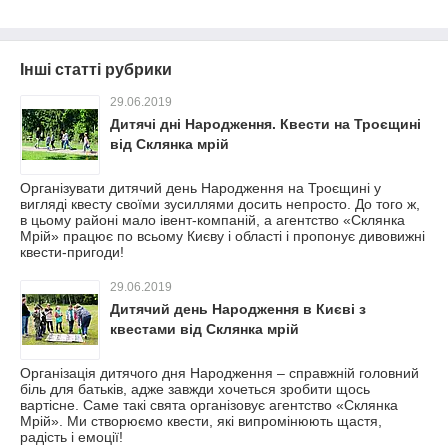
Інші статті рубрики
29.06.2019
Дитячі дні Народження. Квести на Троєщині
від Склянка мрій
Організувати дитячий день Народження на Троєщині у
вигляді квесту своїми зусиллями досить непросто. До того ж,
в цьому районі мало івент-компаній, а агентство «Склянка
Мрій» працює по всьому Києву і області і пропонує дивовижні
квести-пригоди!
29.06.2019
Дитячий день Народження в Києві з
квестами від Склянка мрій
Організація дитячого дня Народження – справжній головний
біль для батьків, адже завжди хочеться зробити щось
вартісне. Саме такі свята організовує агентство «Склянка
Мрій». Ми створюємо квести, які випромінюють щастя,
радість і емоції!