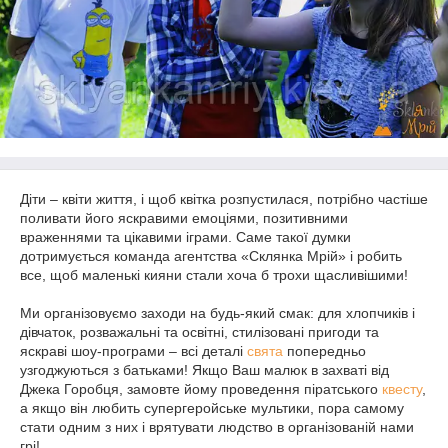
Діти – квіти життя, і щоб квітка розпустилася, потрібно частіше
поливати його яскравими емоціями, позитивними
враженнями та цікавими іграми. Саме такої думки
дотримується команда агентства «Склянка Мрій» і робить
все, щоб маленькі кияни стали хоча б трохи щасливішими!
Ми організовуємо заходи на будь-який смак: для хлопчиків і
дівчаток, розважальні та освітні, стилізовані пригоди та
яскраві шоу-програми – всі деталі
свята
попередньо
узгоджуються з батьками! Якщо Ваш малюк в захваті від
Джека Горобця, замовте йому проведення піратського
квесту
,
а якщо він любить супергеройське мультики, пора самому
стати одним з них і врятувати людство в організованій нами
грі!