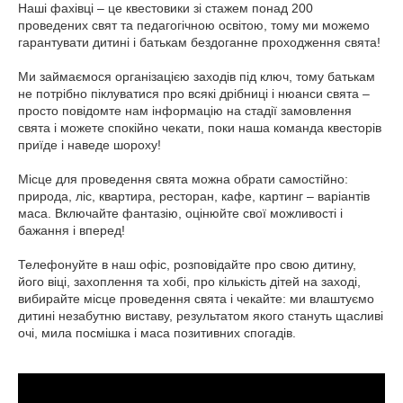
Наші фахівці – це квестовики зі стажем понад 200
проведених свят та педагогічною освітою, тому ми можемо
гарантувати дитині і батькам бездоганне проходження свята!
Ми займаємося організацією заходів під ключ, тому батькам
не потрібно піклуватися про всякі дрібниці і нюанси свята –
просто повідомте нам інформацію на стадії замовлення
свята і можете спокійно чекати, поки наша команда квесторів
приїде і наведе шороху!
Місце для проведення свята можна обрати самостійно:
природа, ліс, квартира, ресторан, кафе, картинг – варіантів
маса. Включайте фантазію, оцінюйте свої можливості і
бажання і вперед!
Телефонуйте в наш офіс, розповідайте про свою дитину,
його віці, захоплення та хобі, про кількість дітей на заході,
вибирайте місце проведення свята і чекайте: ми влаштуємо
дитині незабутню виставу, результатом якого стануть щасливі
очі, мила посмішка і маса позитивних спогадів.