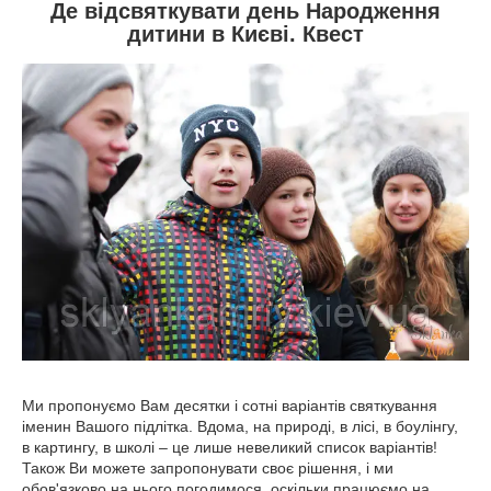
Де відсвяткувати день Народження
дитини в Києві. Квест
Ми пропонуємо Вам десятки і сотні варіантів святкування
іменин Вашого підлітка. Вдома, на природі, в лісі, в боулінгу,
в картингу, в школі – це лише невеликий список варіантів!
Також Ви можете запропонувати своє рішення, і ми
обов'язково на нього погодимося, оскільки працюємо на