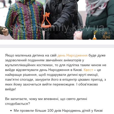
Якщо маленька дитина на свій
день Народження
буде дуже
задоволений поданням звичайних аніматорів у
мультиплікаційних костюмах, то для підлітка таким чином не
вийде відсвяткувати день Народження в Києві.
Квест
– це
найкраще рішення, щоб подарувати дитині круті емоції,
пам'ятні спогади, занурити його в епіцентр цікавих пригод, з
яких йому захочеться вийти переможцем. І обов'язково
вийде!
Ви запитаєте, чому ми впевнені, що свято дитині
сподобається?
Ми провели більше 100 днів Народжень дітей у Києві