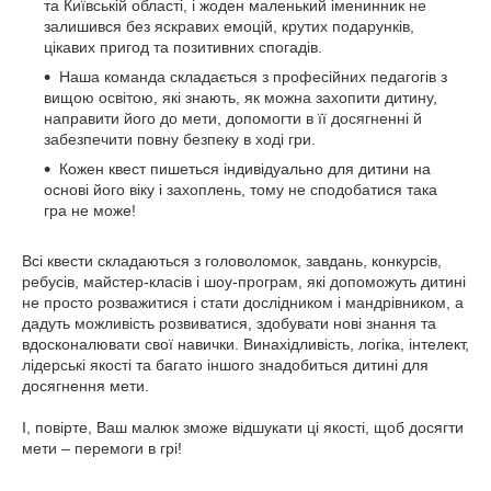
та Київській області, і жоден маленький іменинник не
залишився без яскравих емоцій, крутих подарунків,
цікавих пригод та позитивних спогадів.
Наша команда складається з професійних педагогів з
вищою освітою, які знають, як можна захопити дитину,
направити його до мети, допомогти в її досягненні й
забезпечити повну безпеку в ході гри.
Кожен квест пишеться індивідуально для дитини на
основі його віку і захоплень, тому не сподобатися така
гра не може!
Всі квести складаються з головоломок, завдань, конкурсів,
ребусів, майстер-класів і шоу-програм, які допоможуть дитині
не просто розважитися і стати дослідником і мандрівником, а
дадуть можливість розвиватися, здобувати нові знання та
вдосконалювати свої навички. Винахідливість, логіка, інтелект,
лідерські якості та багато іншого знадобиться дитині для
досягнення мети.
І, повірте, Ваш малюк зможе відшукати ці якості, щоб досягти
мети – перемоги в грі!