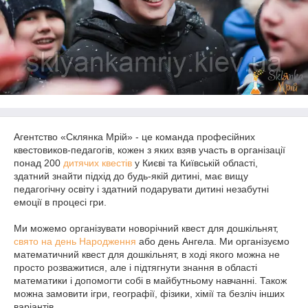
Агентство «Склянка Мрій» - це команда професійних
квестовиков-педагогів, кожен з яких взяв участь в організації
понад 200
дитячих квестів
у Києві та Київській області,
здатний знайти підхід до будь-якій дитині, має вищу
педагогічну освіту і здатний подарувати дитині незабутні
емоції в процесі гри.
Ми можемо організувати новорічний квест для дошкільнят,
свято на день Народження
або день Ангела. Ми організуємо
математичний квест для дошкільнят, в ході якого можна не
просто розважитися, але і підтягнути знання в області
математики і допомогти собі в майбутньому навчанні. Також
можна замовити ігри, географії, фізики, хімії та безліч інших
варіантів.