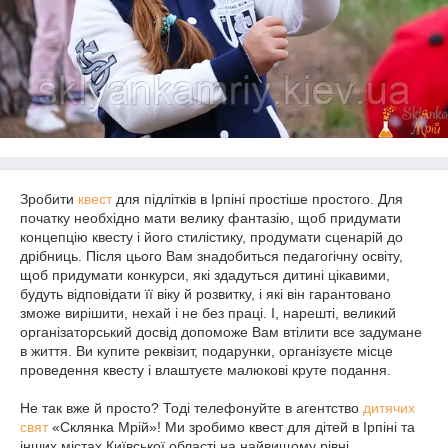
Зробити
квест
для підлітків в Ірпіні простіше простого. Для
початку необхідно мати велику фантазію, щоб придумати
концепцію квесту і його стилістику, продумати сценарій до
дрібниць. Після цього Вам знадобиться педагогічну освіту,
щоб придумати конкурси, які здадуться дитині цікавими,
будуть відповідати її віку й розвитку, і які він гарантовано
зможе вирішити, нехай і не без праці. І, нарешті, великий
організаторський досвід допоможе Вам втілити все задумане
в життя. Ви купите реквізит, подарунки, організуєте місце
проведення квесту і влаштуєте малюкові круте подання.
Не так вже й просто? Тоді телефонуйте в агентство
дитячих
свят
«Склянка Мрій»! Ми зробимо квест для дітей в Ірпіні та
інших містах Київської області на найвищому рівні,