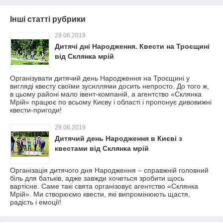
Інші статті рубрики
29.06.2019
Дитячі дні Народження. Квести на Троєщині
від Склянка мрій
Організувати дитячий день Народження на Троєщині у
вигляді квесту своїми зусиллями досить непросто. До того ж,
в цьому районі мало івент-компаній, а агентство «Склянка
Мрій» працює по всьому Києву і області і пропонує дивовижні
квести-пригоди!
29.06.2019
Дитячий день Народження в Києві з
квестами від Склянка мрій
Організація дитячого дня Народження – справжній головний
біль для батьків, адже завжди хочеться зробити щось
вартісне. Саме такі свята організовує агентство «Склянка
Мрій». Ми створюємо квести, які випромінюють щастя,
радість і емоції!