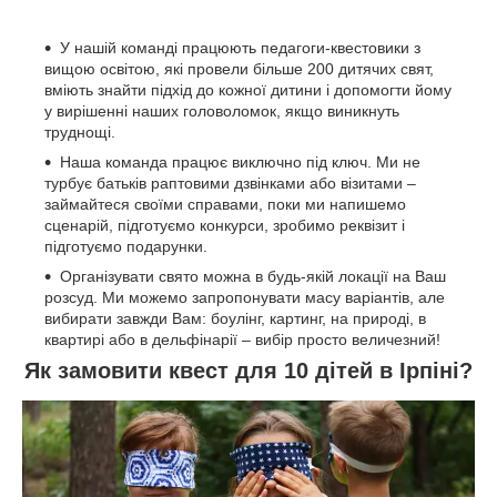
У нашій команді працюють педагоги-квестовики з
вищою освітою, які провели більше 200 дитячих свят,
вміють знайти підхід до кожної дитини і допомогти йому
у вирішенні наших головоломок, якщо виникнуть
труднощі.
Наша команда працює виключно під ключ. Ми не
турбує батьків раптовими дзвінками або візитами –
займайтеся своїми справами, поки ми напишемо
сценарій, підготуємо конкурси, зробимо реквізит і
підготуємо подарунки.
Організувати свято можна в будь-якій локації на Ваш
розсуд. Ми можемо запропонувати масу варіантів, але
вибирати завжди Вам: боулінг, картинг, на природі, в
квартирі або в дельфінарії – вибір просто величезний!
Як замовити квест для 10 дітей в Ірпіні?