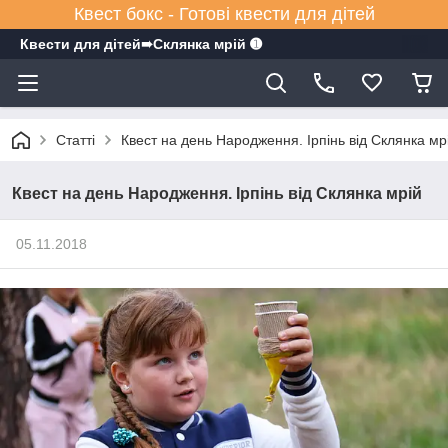
Квест бокс - Готові квести для дітей
Квести для дітей➠Склянка мрiй ➊
Статті
Квест на день Народження. Ірпінь від Склянка мр
Квест на день Народження. Ірпінь від Склянка мрій
05.11.2018