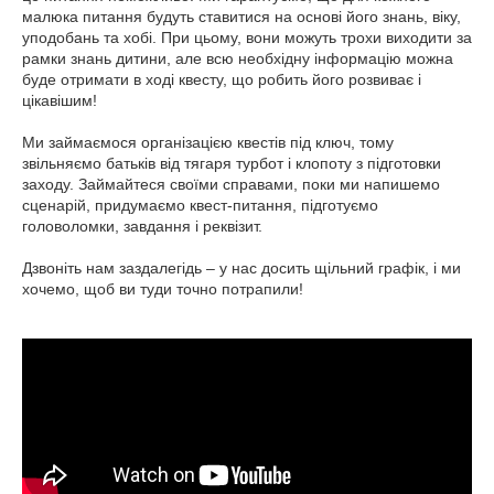
малюка питання будуть ставитися на основі його знань, віку,
уподобань та хобі. При цьому, вони можуть трохи виходити за
рамки знань дитини, але всю необхідну інформацію можна
буде отримати в ході квесту, що робить його розвиває і
цікавішим!
Ми займаємося організацією квестів під ключ, тому
звільняємо батьків від тягаря турбот і клопоту з підготовки
заходу. Займайтеся своїми справами, поки ми напишемо
сценарій, придумаємо квест-питання, підготуємо
головоломки, завдання і реквізит.
Дзвоніть нам заздалегідь – у нас досить щільний графік, і ми
хочемо, щоб ви туди точно потрапили!