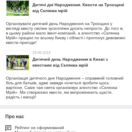
Дитячі дні Народження. Квести на Троєщині
від Склянка мрій
Організувати дитячий день Народження на Троєщині у
вигляді квесту своїми зусиллями досить непросто. До того ж,
в цьому районі мало івент-компаній, а агентство «Склянка
Мрій» працює по всьому Києву і області і пропонує дивовижні
квести-пригоди!
29.06.2019
Дитячий день Народження в Києві з
квестами від Склянка мрій
Організація дитячого дня Народження – справжній головний
біль для батьків, адже завжди хочеться зробити щось
вартісне. Саме такі свята організовує агентство «Склянка
Мрій». Ми створюємо квести, які випромінюють щастя,
радість і емоції!
Про нас
Рейтинг не сформований