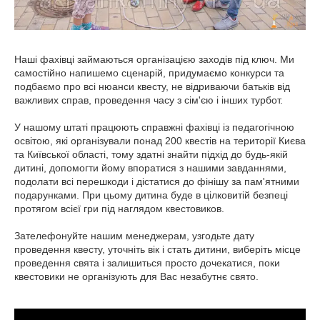
Наші фахівці займаються організацією заходів під ключ. Ми
самостійно напишемо сценарій, придумаємо конкурси та
подбаємо про всі нюанси квесту, не відриваючи батьків від
важливих справ, проведення часу з сім'єю і інших турбот.
У нашому штаті працюють справжні фахівці із педагогічною
освітою, які організували понад 200 квестів на території Києва
та Київської області, тому здатні знайти підхід до будь-якій
дитині, допомогти йому впоратися з нашими завданнями,
подолати всі перешкоди і дістатися до фінішу за пам'ятними
подарунками. При цьому дитина буде в цілковитій безпеці
протягом всієї гри під наглядом квестовиков.
Зателефонуйте нашим менеджерам, узгодьте дату
проведення квесту, уточніть вік і стать дитини, виберіть місце
проведення свята і залишиться просто дочекатися, поки
квестовики не організують для Вас незабутнє свято.