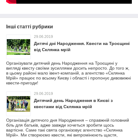
Інші статті рубрики
29.06.2019
Дитячі дні Народження. Квести на Троєщині
від Склянка мрій
Організувати дитячий день Народження на Троєщині у
вигляді квесту своїми зусиллями досить непросто. До того ж,
в цьому районі мало івент-компаній, а агентство «Склянка
Мрій» працює по всьому Києву і області і пропонує дивовижні
квести-пригоди!
29.06.2019
Дитячий день Народження в Києві з
квестами від Склянка мрій
Організація дитячого дня Народження – справжній головний
біль для батьків, адже завжди хочеться зробити щось
вартісне. Саме такі свята організовує агентство «Склянка
Мрій». Ми створюємо квести, які випромінюють щастя,