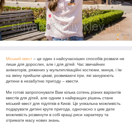
Міський квест
– це один з найсучасніших способів розваги не
лише для дорослих, але і для дітей. Час звичайних
аніматорів, ряжених у мультиплікаційні костюми, минув, і їм
на зміну прийшли цікаві, розвиваючі ігри, які занурюють
дитини в незабутню пригоду – квести.
Ми готові запропонувати Вам кілька сотень різних варіантів
квестів для дітей, але одним з найкращих рішень стане
міський квест для підлітків в Києві. Це унікальна можливість
подарувати дитині круте пригода, одночасно з цим дати
можливість розвинути в собі кращі риси характеру та
отримати масу нових знань.