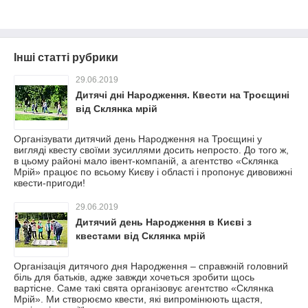
Інші статті рубрики
29.06.2019
Дитячі дні Народження. Квести на Троєщині
від Склянка мрій
Організувати дитячий день Народження на Троєщині у
вигляді квесту своїми зусиллями досить непросто. До того ж,
в цьому районі мало івент-компаній, а агентство «Склянка
Мрій» працює по всьому Києву і області і пропонує дивовижні
квести-пригоди!
29.06.2019
Дитячий день Народження в Києві з
квестами від Склянка мрій
Організація дитячого дня Народження – справжній головний
біль для батьків, адже завжди хочеться зробити щось
вартісне. Саме такі свята організовує агентство «Склянка
Мрій». Ми створюємо квести, які випромінюють щастя,