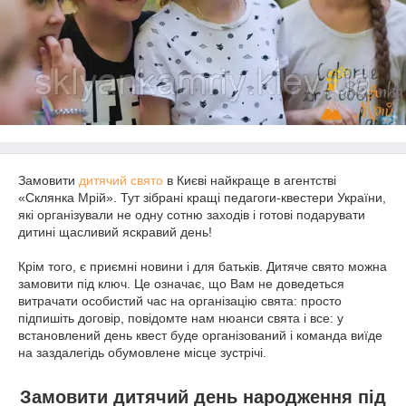
Замовити
дитячий свято
в Києві найкраще в агентстві
«Склянка Мрій». Тут зібрані кращі педагоги-квестери України,
які організували не одну сотню заходів і готові подарувати
дитині щасливий яскравий день!
Крім того, є приємні новини і для батьків. Дитяче свято можна
замовити під ключ. Це означає, що Вам не доведеться
витрачати особистий час на організацію свята: просто
підпишіть договір, повідомте нам нюанси свята і все: у
встановлений день квест буде організований і команда виїде
на заздалегідь обумовлене місце зустрічі.
Замовити дитячий день народження під