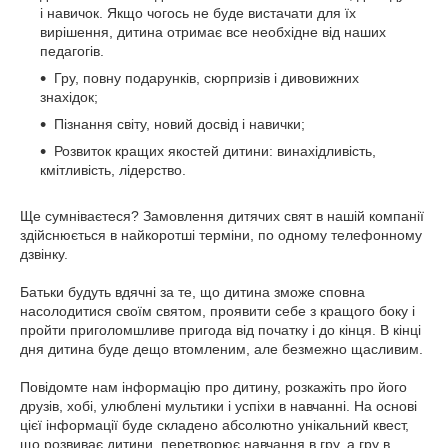
і навичок. Якщо чогось не буде вистачати для їх
вирішення, дитина отримає все необхідне від наших
педагогів.
Гру, повну подарунків, сюрпризів і дивовижних
знахідок;
Пізнання світу, новий досвід і навички;
Розвиток кращих якостей дитини: винахідливість,
кмітливість, лідерство.
Ще сумніваєтеся? Замовлення дитячих свят в нашій компанії
здійснюється в найкоротші терміни, по одному телефонному
дзвінку.
Батьки будуть вдячні за те, що дитина зможе сповна
насолодитися своїм святом, проявити себе з кращого боку і
пройти приголомшливе пригода від початку і до кінця. В кінці
дня дитина буде дещо втомленим, але безмежно щасливим.
Повідомте нам інформацію про дитину, розкажіть про його
друзів, хобі, улюблені мультики і успіхи в навчанні. На основі
цієї інформації буде складено абсолютно унікальний квест,
що розвиває дитини, перетворює навчання в гру, а гру в