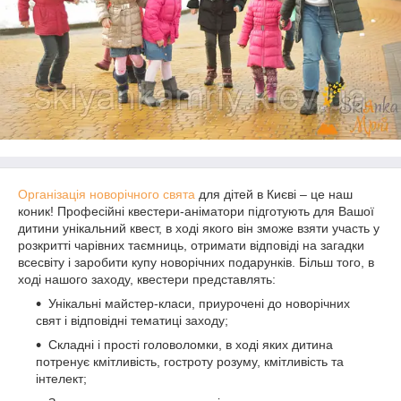
Організація новорічного свята
для дітей в Києві – це наш
коник! Професійні квестери-аніматори підготують для Вашої
дитини унікальний квест, в ході якого він зможе взяти участь у
розкритті чарівних таємниць, отримати відповіді на загадки
всесвіту і заробити купу новорічних подарунків. Більш того, в
ході нашого заходу, квестери представлять:
Унікальні майстер-класи, приурочені до новорічних
свят і відповідні тематиці заходу;
Складні і прості головоломки, в ході яких дитина
потренує кмітливість, гостроту розуму, кмітливість та
інтелект;