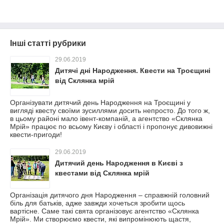
Інші статті рубрики
29.06.2019
Дитячі дні Народження. Квести на Троєщині
від Склянка мрій
Організувати дитячий день Народження на Троєщині у
вигляді квесту своїми зусиллями досить непросто. До того ж,
в цьому районі мало івент-компаній, а агентство «Склянка
Мрій» працює по всьому Києву і області і пропонує дивовижні
квести-пригоди!
29.06.2019
Дитячий день Народження в Києві з
квестами від Склянка мрій
Організація дитячого дня Народження – справжній головний
біль для батьків, адже завжди хочеться зробити щось
вартісне. Саме такі свята організовує агентство «Склянка
Мрій». Ми створюємо квести, які випромінюють щастя,