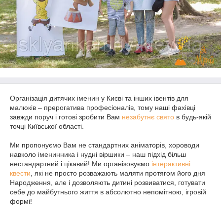
Організація дитячих іменин у Києві та інших івентів для
малюків – прерогатива професіоналів, тому наші фахівці
завжди поруч і готові зробити Вам
незабутнє свято
в будь-якій
точці Київської області.
Ми пропонуємо Вам не стандартних аніматорів, хороводи
навколо іменинника і нудні віршики – наш підхід більш
нестандартний і цікавий! Ми організовуємо
інтерактивні
квести
, які не просто розважають маляти протягом його дня
Народження, але і дозволяють дитині розвиватися, готувати
себе до майбутнього життя в абсолютно непомітною, ігровій
формі!