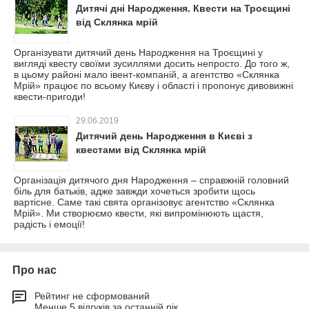
Дитячі дні Народження. Квести на Троєщині
від Склянка мрій
Організувати дитячий день Народження на Троєщині у
вигляді квесту своїми зусиллями досить непросто. До того ж,
в цьому районі мало івент-компаній, а агентство «Склянка
Мрій» працює по всьому Києву і області і пропонує дивовижні
квести-пригоди!
29.06.2019
Дитячий день Народження в Києві з
квестами від Склянка мрій
Організація дитячого дня Народження – справжній головний
біль для батьків, адже завжди хочеться зробити щось
вартісне. Саме такі свята організовує агентство «Склянка
Мрій». Ми створюємо квести, які випромінюють щастя,
радість і емоції!
Про нас
Рейтинг не сформований
Менше 5 відгуків за останній рік