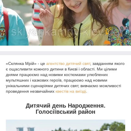
«Склянка Мрій» - це
агентство дитячий свят
, завданням якого
є ощасливити кожного дитини в Києві і області. Ми цілими
днями працюємо над новими костюмами улюблених
мультяшних і казкових героїв, працюємо над новими
унікальними сценаріями дитячих свят, вивчаємо можливості
проведення незвичайних
квестів на виїзді
.
Дитячий день Народження.
Голосіївський район