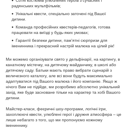
Сотні костюмів улюблених героїв з сучасних і
радянських мультфільмів;
Унікальні квести, спеціально заточені під Вашої
дитини.
Команда професійних квестерів-педагогів, готова
працювати на виїзді у будь-яких умовах;
Гарантії безпеки дитини, пам'ятні сюрпризи для
іменинника і прекрасний настрій малюка на цілий рік!
Ми можемо організувати свято у дельфінарії, на картингу, в
канатному містечку, на дитячому майданчику, в школі або
дитячому саду. Батьки мають право вибрати сценарій з
величезного каталогу, але всі вони будуть максимально
адаптуватися під Вашого малюка і його компанію. Якщо ж
нічого Вам не підійде, ми розробимо абсолютно унікальний
захід, яке буде засноване тільки на характер та хобі Вашого
дитини.
Майстер-класи, феєричні шоу-програми, логічні ігри,
захоплюючі квести, улюблені герої і дружня атмосфера – це
лише небагато з того, що ми пропонуємо кожному
імениннику.