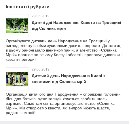
Інші статті рубрики
29.06.2019
Дитячі дні Народження. Квести на Троєщині
від Склянка мрій
Організувати дитячий день Народження на Троєщині у
вигляді квесту своїми зусиллями досить непросто. До того ж,
в цьому районі мало івент-компаній, а агентство «Склянка
Мрій» працює по всьому Києву і області і пропонує дивовижні
квести-пригоди!
29.06.2019
Дитячий день Народження в Києві з
квестами від Склянка мрій
Організація дитячого дня Народження – справжній головний
біль для батьків, адже завжди хочеться зробити щось
вартісне. Саме такі свята організовує агентство «Склянка
Мрій». Ми створюємо квести, які випромінюють щастя,
радість і емоції!