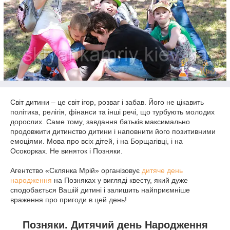
Світ дитини – це світ ігор, розваг і забав. Його не цікавить
політика, релігія, фінанси та інші речі, що турбують молодих
дорослих. Саме тому, завдання батьків максимально
продовжити дитинство дитини і наповнити його позитивними
емоціями. Мова про всіх дітей, і на Борщагівці, і на
Осокорках. Не виняток і Позняки.
Агентство «Склянка Мрій» організовує
дитяче день
народження
на Позняках у вигляді квесту, який дуже
сподобається Вашій дитині і залишить найприємніше
враження про пригоди в цей день!
Позняки. Дитячий день Народження