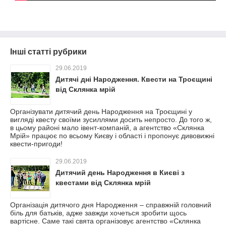
Інші статті рубрики
29.06.2019
Дитячі дні Народження. Квести на Троєщині
від Склянка мрій
Організувати дитячий день Народження на Троєщині у
вигляді квесту своїми зусиллями досить непросто. До того ж,
в цьому районі мало івент-компаній, а агентство «Склянка
Мрій» працює по всьому Києву і області і пропонує дивовижні
квести-пригоди!
29.06.2019
Дитячий день Народження в Києві з
квестами від Склянка мрій
Організація дитячого дня Народження – справжній головний
біль для батьків, адже завжди хочеться зробити щось
вартісне. Саме такі свята організовує агентство «Склянка