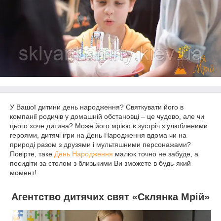
У Вашої дитини день народження? Святкувати його в
компанії родичів у домашній обстановці – це чудово, але чи
цього хоче дитина? Може його мрією є зустріч з улюбленими
героями, дитячі ігри на День Народження вдома чи на
природі разом з друзями і мультяшними персонажами?
Повірте, таке
День Народження
малюк точно не забуде, а
посидіти за столом з близькими Ви зможете в будь-який
момент!
Агентство дитячих свят «Склянка Мрій»