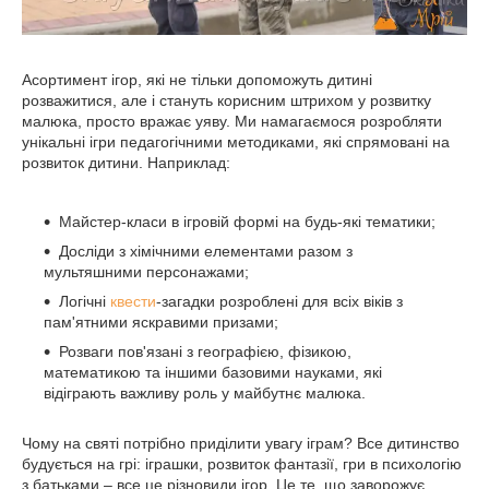
Асортимент ігор, які не тільки допоможуть дитині
розважитися, але і стануть корисним штрихом у розвитку
малюка, просто вражає уяву. Ми намагаємося розробляти
унікальні ігри педагогічними методиками, які спрямовані на
розвиток дитини. Наприклад:
Майстер-класи в ігровій формі на будь-які тематики;
Досліди з хімічними елементами разом з
мультяшними персонажами;
Логічні
квести
-загадки розроблені для всіх віків з
пам'ятними яскравими призами;
Розваги пов'язані з географією, фізикою,
математикою та іншими базовими науками, які
відіграють важливу роль у майбутнє малюка.
Чому на святі потрібно приділити увагу іграм? Все дитинство
будується на грі: іграшки, розвиток фантазії, гри в психологію
з батьками – все це різновиди ігор. Це те, що заворожує