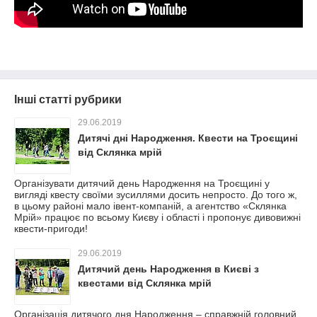
Інші статті рубрики
29.06.2019
Дитячі дні Народження. Квести на Троєщині
від Склянка мрій
Організувати дитячий день Народження на Троєщині у
вигляді квесту своїми зусиллями досить непросто. До того ж,
в цьому районі мало івент-компаній, а агентство «Склянка
Мрій» працює по всьому Києву і області і пропонує дивовижні
квести-пригоди!
29.06.2019
Дитячий день Народження в Києві з
квестами від Склянка мрій
Організація дитячого дня Народження – справжній головний