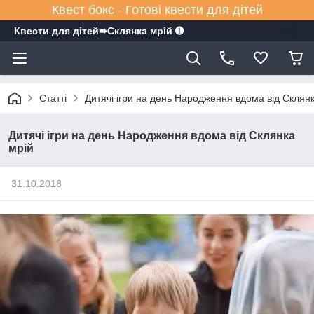
Квест бокс - Готові квести для дітей
Квести для дітей➠Склянка мрiй ➊
Статті
Дитячі ігри на день Народження вдома від Склян
Дитячі ігри на день Народження вдома від Склянка
мрій
31.10.2018