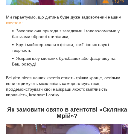
Ми гарантуємо, що дитина буде дуже задоволений нашим
квестом
:
Захоплююча пригода з загадками і головоломками у
батьками обраної стилістики;
Круті майстер-класи з фізики, хімії, інших наук і
творчості;
Яскраві шоу мильних бульбашок або фаєр-шоу на
Ваш розсуд!
Всі діти після наших квестів стають трішки краще, оскільки
вони отримують можливість самореалізуватися,
продемонструвати свої найкращі якості: кмітливість,
вправність, інтелект і логіку.
Як замовити свято в агентстві «Склянка
Мрій»?