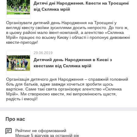
Дитячі дні Народження. Квести на Троєщині
від Склянка мрій
Організувати дитячий день Народження на Троєщині у
вигляді квесту своїми зусиллями досить непросто. До того ж,
в цьому районі мало івент-компаній, а агентство «Склянка
Мрій» працює по всьому Києву і області і пропонує дивовижні
квести-пригоди!
29.06.2019
Дитячий день Народження в Києві з
квестами від Склянка мрій
Організація дитячого дня Народження – справжній головний
біль для батьків, адже завжди хочеться зробити щось
вартісне. Саме такі свята організовує агентство «Склянка
Мрій». Ми створюємо квести, які випромінюють щастя,
радість і емоції!
Про нас
Рейтинг не сформований
Менше 5 відгуків за останній рік