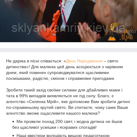
Не дарма в пісні співається: «
День Народження
– свято
дитинства»! Для малюка цей день асоціюється з чарівним
днем, який повинен супроводжуватися щасливими
посмішками, радістю, сміхом і справжніми пригодами.
Зробити такий захід своїми силами для дбайливих мами і
тата в 99% випадків виявляється не під силу. Благо, є
агентство «Склянка Мрій», яке допоможе Вам зробити дитині
по-справжньому крутий свято. Ви спитаєте, чому саме Ваше
агентство зможе ощасливити нашого малюка?
Ми провели понад 200 свят, і жодна дитина не йшов
без щасливої усмішки і яскравих спогадів!
Наші квестери володіють вищою педагогічною