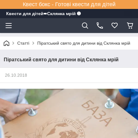
Квест бокс - Готові квести для дітей
Квести для дітей➠Склянка мрiй ➊
Статті
Піратський свято для дитини від Склянка мрій
Піратський свято для дитини від Склянка мрій
26.10.2018