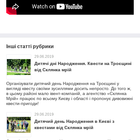
Інші статті рубрики
29.06.2019
Дитячі дні Народження. Квести на Троєщині
від Склянка мрій
Організувати дитячий день Народження на Троєщині у
вигляді квесту своїми зусиллями досить непросто. До того ж,
в цьому районі мало івент-компаній, а агентство «Склянка
Мрій» працює по всьому Києву і області і пропонує дивовижні
квести-пригоди!
29.06.2019
Дитячий день Народження в Києві з
квестами від Склянка мрій