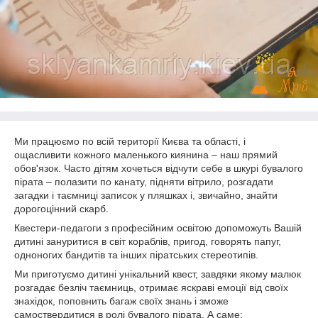
Ми працюємо по всій території Києва та області, і
ощасливити кожного маленького киянина – наш прямий
обов'язок. Часто дітям хочеться відчути себе в шкурі бувалого
пірата – полазити по канату, підняти вітрило, розгадати
загадки і таємниці записок у пляшках і, звичайно, знайти
дорогоцінний скарб.
Квестери-педагоги з професійним освітою допоможуть Вашій
дитині зануритися в світ кораблів, пригод, говорять папуг,
одноногих бандитів та інших піратських стереотипів.
Ми приготуємо дитині унікальний квест, завдяки якому малюк
розгадає безліч таємниць, отримає яскраві емоції від своїх
знахідок, поповнить багаж своїх знань і зможе
самоствердитися в ролі бувалого пірата. А саме: