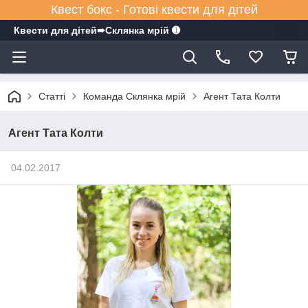
Квест бокс - Готові квести для дітей
Квести для дітей➠Склянка мрiй ➊
Статті
Команда Склянка мрій
Агент Тата Колти
Агент Тата Колти
04.02.2017