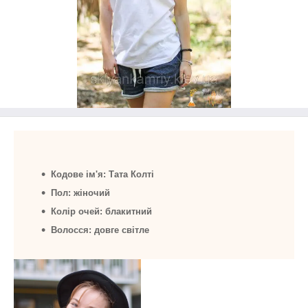
Кодове ім'я: Тата Колті
Пол: жіночий
Колір очей: блакитний
Волосся: довге світле