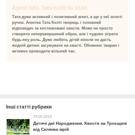
Agent SKL
Tata Kolti
№ 3119
Тата дуже активний і позитивний агент, а ще у неї золоті
ручки. Агентка Тата Колті творець і головний
відповідач за костюмовані квести. Може не просто
створити неперевершений образ, але і чудово зіграти
будь-яку роль. Дуже любить дітей ніколи не дасть
жодній дитині засумувати на квесті. Обожнює тварин і
активно проводити вільний час.
Інші статті рубрики
29.06.2019
Дитячі дні Народження. Квести на Троєщині
від Склянка мрій