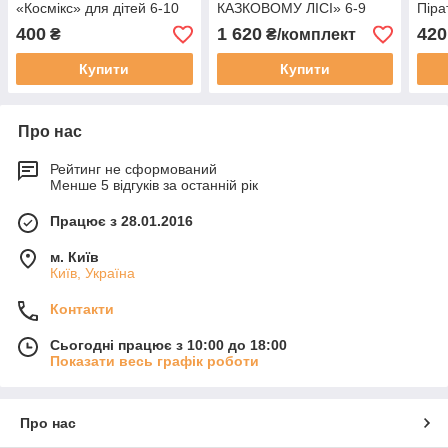
«Космікс» для дітей 6-10
КАЗКОВОМУ ЛІСІ» 6-9
Піра
років (printable) UA\ru
років ПРЕМІУМ РОС
8+ р
400
1 620
420
₴
₴/комплект
ВЕРСІЯ
Купити
Купити
Про нас
Рейтинг не сформований
Менше 5 відгуків за останній рік
Працює з 28.01.2016
м. Київ
Київ, Україна
Контакти
Сьогодні працює з 10:00 до 18:00
Показати весь графік роботи
Про нас