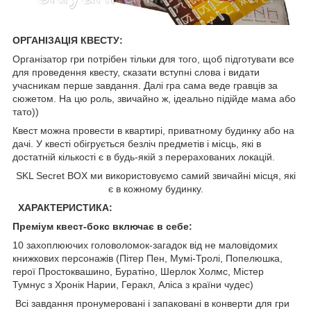
ОРГАНІЗАЦІЯ КВЕСТУ:
Організатор гри потрібен тільки для того, щоб підготувати все
для проведення квесту, сказати вступні слова і видати
учасникам перше завдання. Далі гра сама веде гравців за
сюжетом. На цю роль, звичайно ж, ідеально підійде мама або
тато))
Квест можна провести в квартирі, приватному будинку або на
дачі. У квесті обігрується безліч предметів і місць, які в
достатній кількості є в будь-якій з перерахованих локацій.
SKL Secret BOX ми використовуємо самий звичайні місця, які
є в кожному будинку.
ХАРАКТЕРИСТИКА:
Преміум квест-бокс включає в себе:
10 захоплюючих головоломок-загадок від не маловідомих
книжкових персонажів (Пітер Пен, Мумі-Тролі, Попелюшка,
герої Простоквашино, Буратіно, Шерлок Холмс, Містер
Тумнус з Хронік Нарии, Геракл, Аліса з країни чудес)
Всі завдання пронумеровані і запаковані в конверти для гри