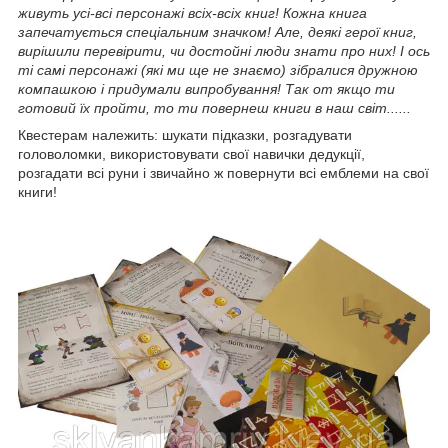
живуть усі-всі персонажі всіх-всіх книг! Кожна книга
запечатується спеціальним значком! Але, деякі герої книг,
вирішили перевірити, чи достойні люди знати про них! І ось
ті самі персонажі (які ми ще не знаємо) зібралися дружною
компашкою і придумали випробування! Так от якщо ти
готовий їх пройти, то ти повернеш книги в наш світ......
Квестерам належить: шукати підказки, розгадувати
головоломки, використовувати свої навички дедукції,
розгадати всі руни і звичайно ж повернути всі емблеми на свої
книги!