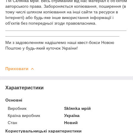
ТМ Склянка мрій. Весь отриманий від нас матеріал є об'єктом
авторського права. Забороняється копіювання, поширення (в
тому числі шляхом копіювання на інші сайти та ресурси в
Інтернеті) або будь-яке інше використання інформації і
об'єктів без попередньої згоди правовласника.
___________________________________________________
____________
____________________________________
Ми з задоволенням надішлемо наші квест-бокси Новою
Поштою у будь-який куточок України!
Приховати
Характеристики
Основні
Виробник
Sklяnka мрій
Країна виробник
Україна
Стан
Новий
Користувальницькі характеристики