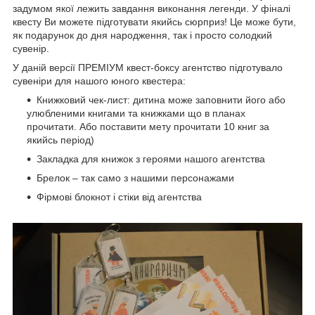
задумом якої лежить завдання виконання легенди. У фіналі
квесту Ви можете підготувати якийсь сюрприз! Це може бути,
як подарунок до дня народження, так і просто солодкий
сувенір.
У даній версії ПРЕМІУМ квест-боксу агентство підготувало
сувеніри для нашого юного квестера:
Книжковий чек-лист: дитина може заповнити його або
улюбленими книгами та книжками що в планах
прочитати. Або поставити мету прочитати 10 книг за
якийсь період)
Закладка для книжок з героями нашого агентства
Брелок – так само з нашими персонажами
Фірмові блокнот і стіки від агентства