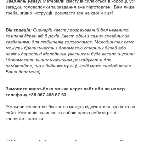
Зверніть увагу!
Матеріали квесту висилаються в коробці, усі
загадки, головоломки та завдання вже підготовлені! Вам лише
треба, згідно інструкції, розкласти все на свої місця!
Вік гравців:
Сценарій квесту розрахований для невеликої
компанії дітей від 8 років. Квест один з самих складних за
завданнями для любителів головоломок. Молодші так само
можуть брати участь з допомогою старших дітей або
навіть дорослих! Молодшим учасникам буде весело шукати
і допомагати іншим учасникам розгадувати! Але
пам'ятайте,
що в будь-якому віці, іноді може знадобитися
Ваша допомога)
Замовити квест-бокс можна через сайт або по номер
телефону +38 067 465 67 63
*Кольори конвертів і блокнотів можуть відрізнятися від фото на
сайті. Компанія залишає за собою право робити різні
конверти і наліпки.
___________________________________________________
_____________
____________________________________