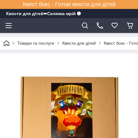
Квест бокс - Готові квести для дітей
Квести для дітей➠Склянка мрiй ➊
Товари та послуги
Квести для дітей
Квест бокс - Гото